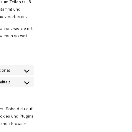
zum Teilen (z. B.
 stammt und
d verarbeiten.
ahren, wie sie mit
 werden so weit
tional
Consent
ittelt
to
Consent
service
to
wordpress
service
es. Sobald du auf
sonstiges
ookies und Plugins
einen Browser