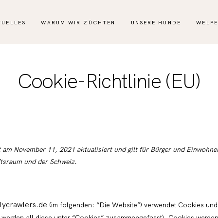
TUELLES
WARUM WIR ZÜCHTEN
UNSERE HUNDE
WELP
Cookie-Richtlinie (EU)
t am November 11, 2021 aktualisiert und gilt für Bürger und Einwohne
tsraum und der Schweiz.
lycrawlers.de
(im folgenden: “Die Website”) verwendet Cookies und
r werden all diese unter “Cookies” zusammengefasst). Cookies werd