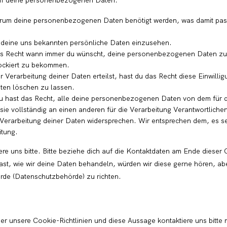
auf deine personenbezogenen Daten:
arum deine personenbezogenen Daten benötigt werden, was damit pass
t deine uns bekannten persönliche Daten einzusehen.
das Recht wann immer du wünscht, deine personenbezogenen Daten zu
lockiert zu bekommen.
 Verarbeitung deiner Daten erteilst, hast du das Recht diese Einwilli
en löschen zu lassen.
u hast das Recht, alle deine personenbezogenen Daten von dem für d
ie vollständig an einen anderen für die Verarbeitung Verantwortlichen
Verarbeitung deiner Daten widersprechen. Wir entsprechen dem, es se
itung.
e uns bitte. Bitte beziehe dich auf die Kontaktdaten am Ende dieser
t, wie wir deine Daten behandeln, würden wir diese gerne hören, ab
örde (Datenschutzbehörde) zu richten.
unsere Cookie-Richtlinien und diese Aussage kontaktiere uns bitte m