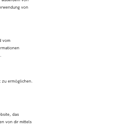
 Verwendung von
nd vom
ormationen
.
ät zu ermöglichen.
bsite, das
n von dir mittels