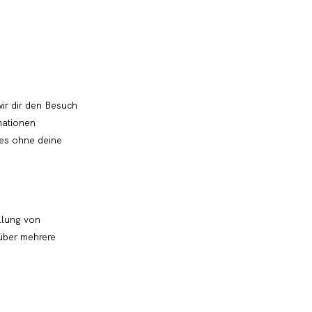
wir dir den Besuch
mationen
ies ohne deine
llung von
über mehrere