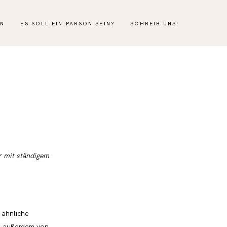
EN
ES SOLL EIN PARSON SEIN?
SCHREIB UNS!
r mit ständigem
 ähnliche
en außerdem von