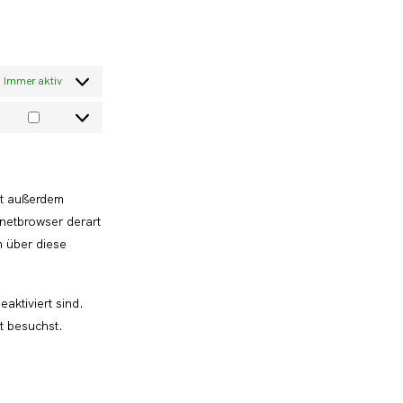
Immer aktiv
Marketing
st außerdem
rnetbrowser derart
n über diese
aktiviert sind.
t besuchst.