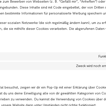
e zum Bewerben von Webseiten (z. B. “Gefällt mir”, “Anheften”) oder 
ingebunden. Diese Inhalte sind mit Code eingebettet, der von Dritten
nen bestimmte Informationen für personalisierte Werbung speichern un
ieser sozialen Netzwerke (die sich regelmäßig ändern kann), um zu erf
 die sie mithilfe dieser Cookies verarbeiten. Die abgerufenen Daten
Funk
Zweck wird noch erm
l besuchst, zeigen wir dir ein Pop-Up mit einer Erklärung über Cooki
ibst du uns deine Einwilligung alle von dir gewählten Kategorien von C
chrieben zu verwenden. Du kannst die Verwendung von Cookies über d
s unsere Website dann unter Umständen nicht richtig funktioniert.