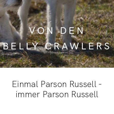
WELPEN
ES SOLL EIN PARSON SEIN?
VON DEN
SCHREIB UNS!
BELLY CRAWLERS
Einmal Parson Russell -
immer Parson Russell